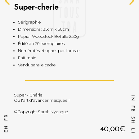
Super-cherie
Sérigraphie
Dimensions : 35cm x 50cm
Papier Woodstock Betulla 250g
Édité en 20 exemplaires
Numérotés et signés par l'artiste
Fait main
Vendu sans le cadre
Super - Chérie
I
N
Ou l'art d'avancer masquée !
F
B
©Copyright Sarah Nyangué
R
S
F
H
40,00€
N
L
E
I