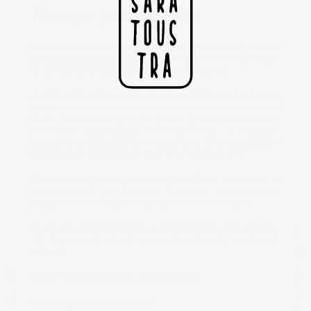
Fresque participative
Notre deuxième projet de fresque participative au sein
du
collège Saint Donatien
de Nantes se veut poétique
et axé sur la thématique des quatre élements.
Au départ, les élèves sont amenés à découper des formes
simples dans du papier blanc et je leur demande ici aussi
d’aller au plus simple, de penser graphismes, formes,
silhouettes, assemblage, thématiques etc. Je récupère
ensuite ce travail pour créer à partir de leurs propositions
le dessin qui figurera sur le mur de l’établissement.
Dans un second temps, j'invite les élèves à coloriser le
dessin définitif que j'ai créé. Beaucoup d'options sont
possibles même lorsqu'il n'y a que 4 couleurs en jeu.
I
Naitra finalement cet oiseau accompagné d'une phrase :
N
"Et mon coeur n'a de cesse que d'envier ce monde
F
céleste".
B
R
S
Voyez vous même les étapes en image.
F
H
N
L
©Copyright Sarah Nyangué
E
I