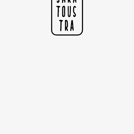
Le Baigneur
Impression sur papier Rives tradition blanc Naturel
250g
Dimensions : 29.7cm x 42cm (A3)
Vendu sans le cadre
©Copyright Sarah Nyangué
I
N
25,00€
F
B
R
S
F
H
N
L
E
I