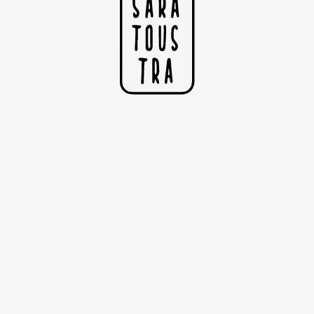
La peau bleue - IV
Sérigraphie
Collection : Certains avaient la peau bleue
Dimensions : 29.7cm x 42cm
Tiré sur papier d'art blanc 250g
Édité en 14 exemplaires
Numérotés et signés par l'artiste
Fait main
Vendu sans le cadre
I
N
À mon sens, cette série retrace l’énigmatique masculin
F
que l’on découvre rêveur, songeur, fiévreux, défiant ou
B
parfois ardent. Ceux qui avaient la peau bleue nous
R
S
transportèrent, il fut un temps, vers d'autres lieux.
F
H
N
L