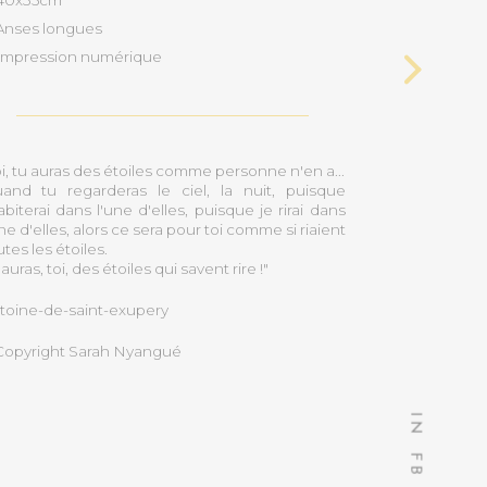
Anses longues
Impression numérique
oi, tu auras des étoiles comme personne n'en a...
and tu regarderas le ciel, la nuit, puisque
habiterai dans l'une d'elles, puisque je rirai dans
une d'elles, alors ce sera pour toi comme si riaient
utes les étoiles.
auras, toi, des étoiles qui savent rire !"
toine-de-saint-exupery
opyright Sarah Nyangué
I
N
F
B