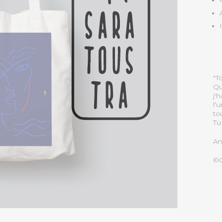
"T
Qu
j'
l'
to
Tu 
An
©C