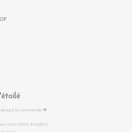
OP
'étoilé
tebag à la commande 💙
sur coton blanc 340g/m2,
40x35cm