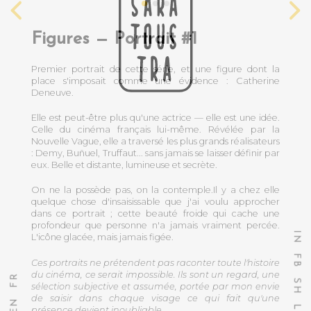
Figures — Portrait #1
Premier portrait de cette série, et une figure dont la
place s'imposait comme une évidence : Catherine
Deneuve.
Elle est peut-être plus qu'une actrice — elle est une idée.
Celle du cinéma français lui-même. Révélée par la
Nouvelle Vague, elle a traversé les plus grands réalisateurs
: Demy, Buñuel, Truffaut... sans jamais se laisser définir par
eux. Belle et distante, lumineuse et secrète.
On ne la possède pas, on la contemple.Il y a chez elle
quelque chose d'insaisissable que j'ai voulu approcher
dans ce portrait ; cette beauté froide qui cache une
profondeur que personne n'a jamais vraiment percée.
I
L'icône glacée, mais jamais figée.
N
F
Ces portraits ne prétendent pas raconter toute l'histoire
B
du cinéma, ce serait impossible. Ils sont un regard, une
R
S
sélection subjective et assumée, portée par mon envie
F
H
de saisir dans chaque visage ce qui fait qu'une
N
L
présence devient inoubliable.